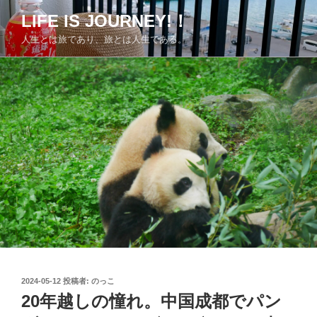
コ
LIFE IS JOURNEY!！
ン
人生とは旅であり、旅とは人生である。
テ
ン
ツ
へ
ス
キ
ッ
プ
投
2024-05-12
投稿者:
のっこ
稿
20年越しの憧れ。中国成都でパン
日: