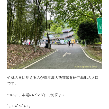
竹林の奥に見えるのが都江堰大熊猫繁育研究基地の入口
です。
ついに、本場のパンダにご対面よ♪
ﾟ｡+(=ﾟωﾟ)ﾉ+｡