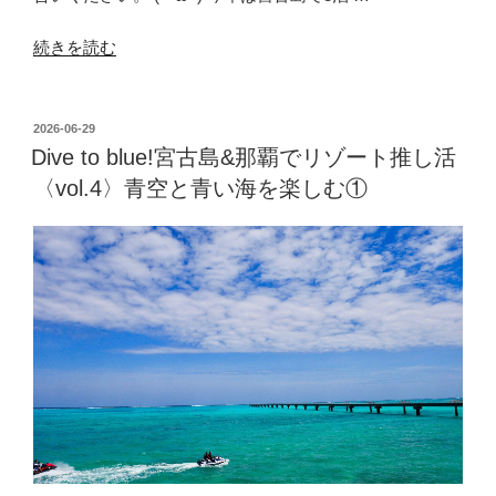
ラ
イ
“Dive
続きを読む
ブ
to
へ”
blue!
の
宮
投
2026-06-29
稿
古
Dive to blue!宮古島&那覇でリゾート推し活
日:
島
〈vol.4〉青空と青い海を楽しむ①
&
那
覇
で
リ
ゾ
ー
ト
推
し
活