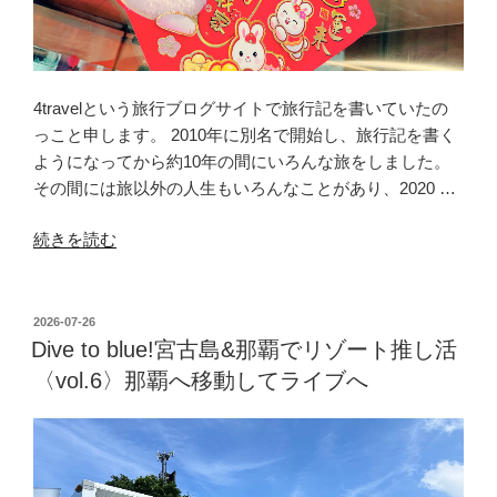
4travelという旅行ブログサイトで旅行記を書いていたの
っこと申します。 2010年に別名で開始し、旅行記を書く
ようになってから約10年の間にいろんな旅をしました。
その間には旅以外の人生もいろんなことがあり、2020 …
“自
続きを読む
分
の
旅
投
2026-07-26
稿
を
Dive to blue!宮古島&那覇でリゾート推し活
日:
残
〈vol.6〉那覇へ移動してライブへ
し
た
い”
の