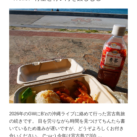
&
那
覇
で
リ
ゾ
ー
ト
推
し
活
〈vol.6〉
那
覇
へ
移
2026年のGWにB’zの沖縄ライブに絡めて行った宮古島旅
動
の続きです。 目を労りながら時間を見つけてちんたら書
し
いているため進みが遅いですが、どうぞよろしくお付き
て
合いください。 (*･ω･) 今年は宮古島で3泊 …