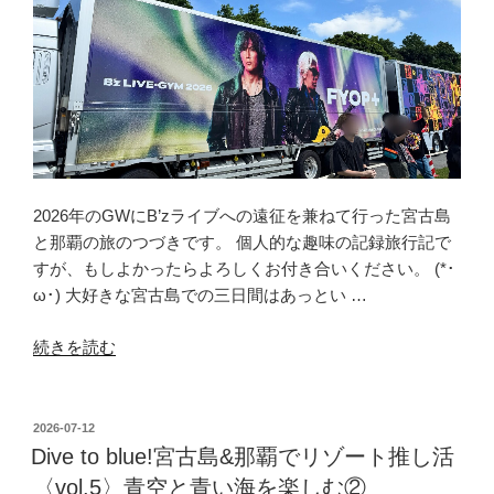
2026年のGWにB’zライブへの遠征を兼ねて行った宮古島
と那覇の旅のつづきです。 個人的な趣味の記録旅行記で
すが、もしよかったらよろしくお付き合いください。 (*･
ω･) 大好きな宮古島での三日間はあっとい …
“Dive
続きを読む
to
blue!
宮
投
2026-07-12
稿
古
Dive to blue!宮古島&那覇でリゾート推し活
日:
島
〈vol.5〉青空と青い海を楽しむ②