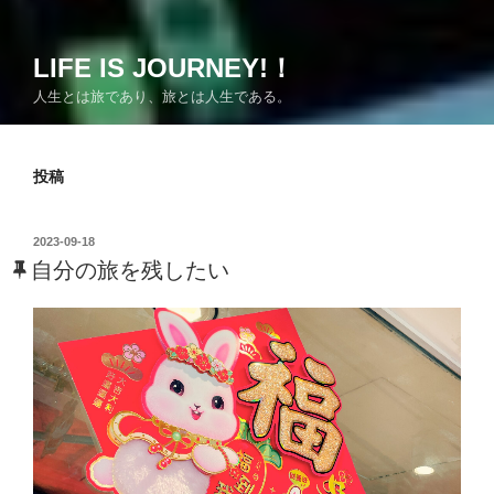
LIFE IS JOURNEY!！
人生とは旅であり、旅とは人生である。
投稿
投
2023-09-18
稿
自分の旅を残したい
日: