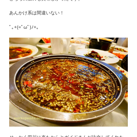
あんかけ系は間違いない！
ﾟ｡+(=ﾟωﾟ)ﾉ+｡