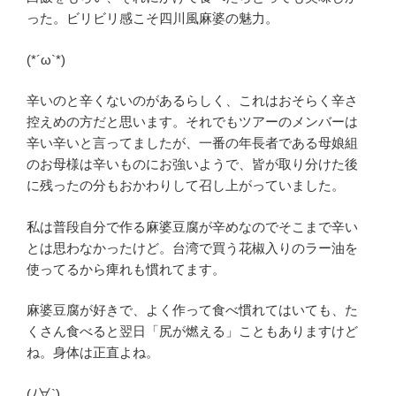
った。ビリビリ感こそ四川風麻婆の魅力。
(*´ω`*)
辛いのと辛くないのがあるらしく、これはおそらく辛さ
控えめの方だと思います。それでもツアーのメンバーは
辛い辛いと言ってましたが、一番の年長者である母娘組
のお母様は辛いものにお強いようで、皆が取り分けた後
に残ったの分もおかわりして召し上がっていました。
私は普段自分で作る麻婆豆腐が辛めなのでそこまで辛い
とは思わなかったけど。台湾で買う花椒入りのラー油を
使ってるから痺れも慣れてます。
麻婆豆腐が好きで、よく作って食べ慣れてはいても、た
くさん食べると翌日「尻が燃える」こともありますけど
ね。身体は正直よね。
(ﾉ∀`)