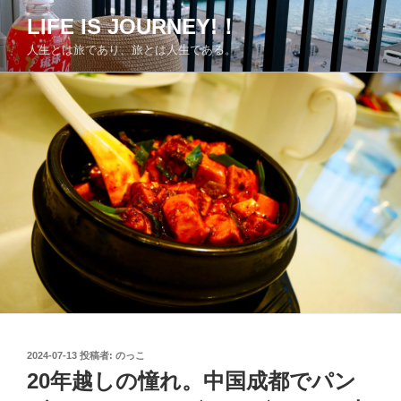
コ
LIFE IS JOURNEY!！
ン
人生とは旅であり、旅とは人生である。
テ
ン
ツ
へ
ス
キ
ッ
プ
投
2024-07-13
投稿者:
のっこ
稿
20年越しの憧れ。中国成都でパン
日: