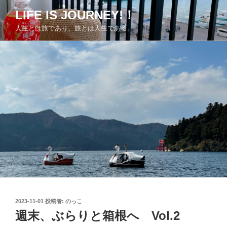
コ
LIFE IS JOURNEY!！
ン
人生とは旅であり、旅とは人生である。
テ
ン
ツ
へ
ス
キ
ッ
プ
投
2023-11-01
投稿者:
のっこ
稿
週末、ぶらりと箱根へ Vol.2
日: