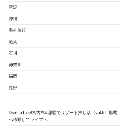
新潟
沖縄
海外旅行
滋賀
石川
神奈川
福岡
長野
Dive to blue!宮古島&那覇でリゾート推し活〈vol.6〉那覇
へ移動してライブへ