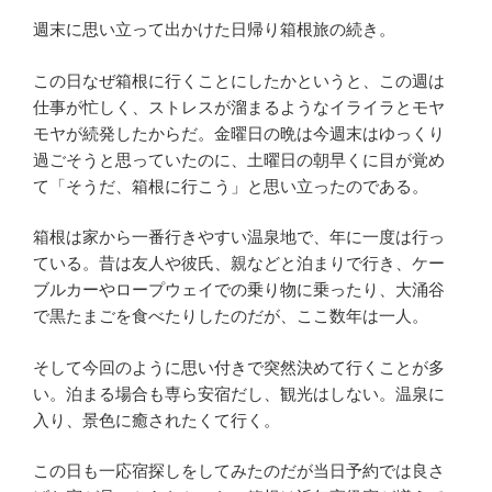
週末に思い立って出かけた日帰り箱根旅の続き。
この日なぜ箱根に行くことにしたかというと、この週は
仕事が忙しく、ストレスが溜まるようなイライラとモヤ
モヤが続発したからだ。金曜日の晩は今週末はゆっくり
過ごそうと思っていたのに、土曜日の朝早くに目が覚め
て「そうだ、箱根に行こう」と思い立ったのである。
箱根は家から一番行きやすい温泉地で、年に一度は行っ
ている。昔は友人や彼氏、親などと泊まりで行き、ケー
ブルカーやロープウェイでの乗り物に乗ったり、大涌谷
で黒たまごを食べたりしたのだが、ここ数年は一人。
そして今回のように思い付きで突然決めて行くことが多
い。泊まる場合も専ら安宿だし、観光はしない。温泉に
入り、景色に癒されたくて行く。
この日も一応宿探しをしてみたのだが当日予約では良さ