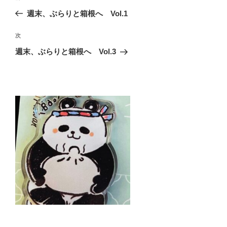
稿
の
週末、ぶらりと箱根へ Vol.1
ナ
投
ビ
稿
次
次
ゲ
の
週末、ぶらりと箱根へ Vol.3
投
ー
稿
シ
ョ
ン