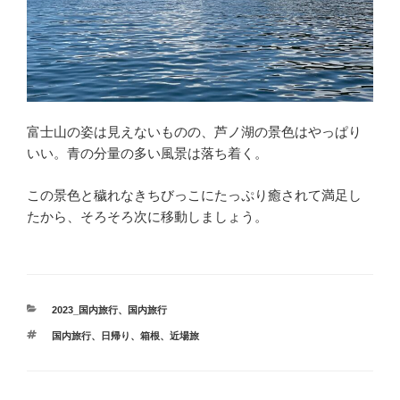
富士山の姿は見えないものの、芦ノ湖の景色はやっぱり
いい。青の分量の多い風景は落ち着く。
この景色と穢れなきちびっこにたっぷり癒されて満足し
たから、そろそろ次に移動しましょう。
カ
2023_国内旅行
、
国内旅行
テ
タ
国内旅行
、
日帰り
、
箱根
、
近場旅
ゴ
グ
リ
ー