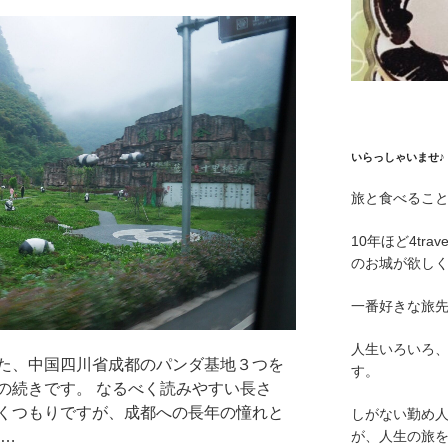
いらっしゃいませ♪
旅と食べるこ
10年ほど4tr
のお城が欲し
一番好きな旅
人生いろいろ
た、中国四川省成都のパンダ基地３つを
す。
の続きです。 なるべく読みやすい長さ
くつもりですが、成都への長年の憧れと
しがない勤め
 …
が、人生の旅