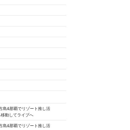
lue!宮古島&那覇でリゾート推し活
覇へ移動してライブへ
lue!宮古島&那覇でリゾート推し活