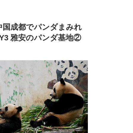
中国成都でパンダまみれ
DAY3 雅安のパンダ基地②