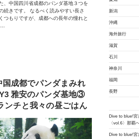
た、中国四川省成都のパンダ基地３つを
の続きです。 なるべく読みやすい長さ
新潟
くつもりですが、成都への長年の憧れと
沖縄
 …
海外旅行
滋賀
石川
神奈川
福岡
中国成都でパンダまみれ
長野
DAY3 雅安のパンダ基地③
ランチと我々の昼ごはん
Dive to b
〈vol.6〉那
Dive to b