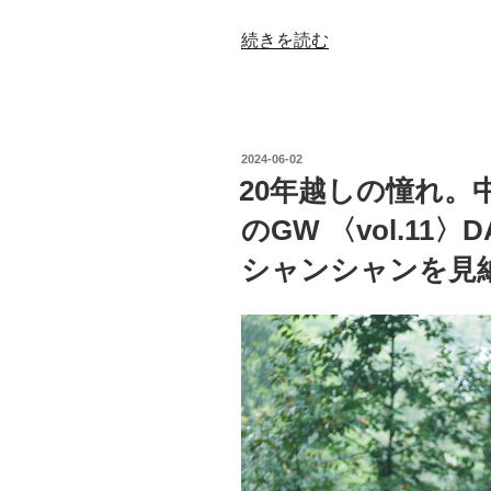
“20
続きを読む
年
越
し
の
投
2024-06-02
憧
稿
20年越しの憧れ。
日:
れ。
のGW 〈vol.11
中
国
シャンシャンを見
成
都
で
パ
ン
ダ
ま
み
れ