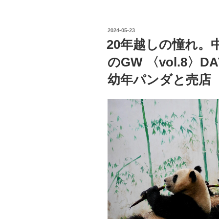
越
地
し
内
の
の
投
2024-05-23
憧
博
稿
20年越しの憧れ。
日:
れ。
物
のGW 〈vol.8〉
中
館
国
や
幼年パンダと売店
成
他
都
の
で
パ
パ
ン
ン
ダ
ダ
さ
ま
ん”
み
の
れ
の
GW
〈vol.9〉