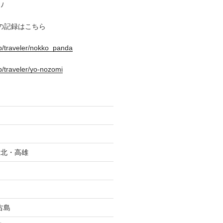
ﾉ
の記録はこちら
.jp/traveler/nokko_panda
jp/traveler/yo-nozomi
_台北・高雄
古島