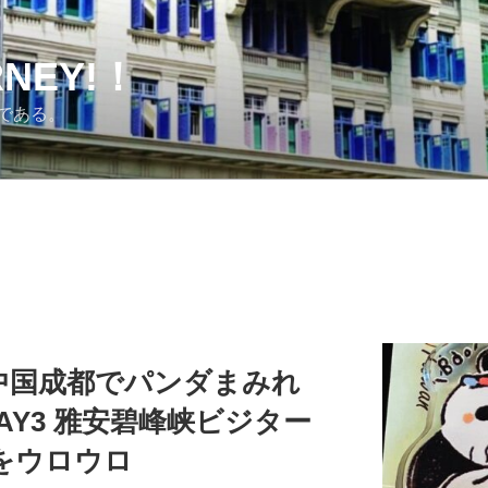
URNEY!！
である。
中国成都でパンダまみれ
〉DAY3 雅安碧峰峡ビジター
をウロウロ