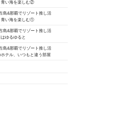
空と青い海を楽しむ②
lue!宮古島&那覇でリゾート推し活
空と青い海を楽しむ①
lue!宮古島&那覇でリゾート推し活
の日はゆるゆると
lue!宮古島&那覇でリゾート推し活
毎度のホテル、いつもと違う部屋