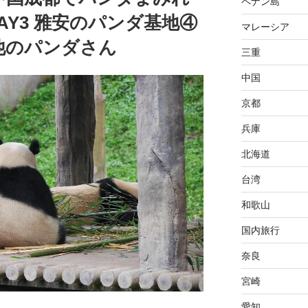
ペナン島
〉DAY3 雅安のパンダ基地④
マレーシア
他のパンダさん
三重
中国
京都
兵庫
北海道
台湾
和歌山
国内旅行
奈良
宮崎
愛知