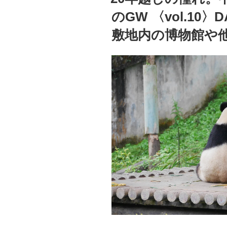
れ。
ま
のGW 〈vol.10
中
わ
国
り
敷地内の博物館や
成
を
都
ウ
で
ロ
パ
ウ
ン
ロ”
ダ
の
ま
み
れ
の
GW
〈vol.11〉
DAY3
雅
安
の