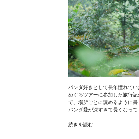
ダ
ま
み
れ
の
GW
〈vol.10〉
DAY3
雅
安
の
パンダ好きとして長年憧れてい
パ
めぐるツアーに参加した旅行記
ン
で、場所ごとに読めるように書
ダ
パンダ愛が深すぎて長くなって
基
地
“20
続きを読む
④
年
敷