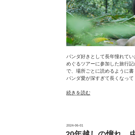
の
GW
〈vol.12〉
DAY3
雅
安
碧
パンダ好きとして長年憧れてい
峰
めぐるツアーに参加した旅行記
峡
で、場所ごとに読めるように書
ビ
パンダ愛が深すぎて長くなって
ジ
タ
“20
続きを読む
ー
年
セ
越
ン
し
タ
の
ー
投
2024-06-01
憧
の
稿
20年越しの憧れ。
日: