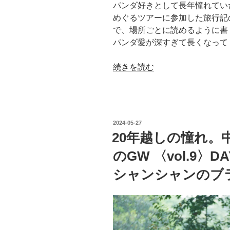
パンダ好きとして長年憧れてい
パ
めぐるツアーに参加した旅行記
ン
で、場所ごとに読めるように書
ダ
パンダ愛が深すぎて長くなって
基
地
“20
続きを読む
⑤
年
シ
越
ャ
し
ン
の
シ
投
2024-05-27
憧
ャ
稿
20年越しの憧れ。
日:
れ。
ン
のGW 〈vol.9〉
中
を
国
見
シャンシャンのブ
成
納
都
め”
で
の
パ
ン