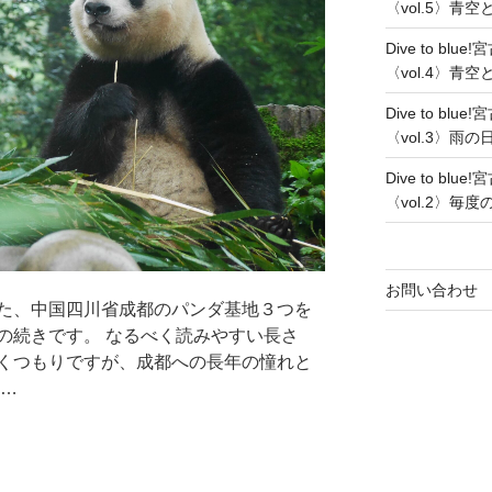
〈vol.5〉青
Dive to b
〈vol.4〉青
Dive to b
〈vol.3〉雨
Dive to b
〈vol.2〉
お問い合わせ
た、中国四川省成都のパンダ基地３つを
の続きです。 なるべく読みやすい長さ
くつもりですが、成都への長年の憧れと
 …