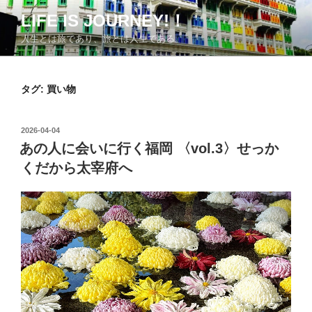
コ
LIFE IS JOURNEY!！
ン
人生とは旅であり、旅とは人生である。
テ
ン
ツ
タグ:
買い物
へ
ス
キ
投
2026-04-04
ッ
稿
あの人に会いに行く福岡 〈vol.3〉せっか
日:
プ
くだから太宰府へ