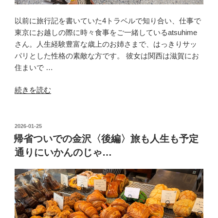
都
以前に旅行記を書いていた4トラベルで知り合い、仕事で
ぶ
東京にお越しの際に時々食事をご一緒しているatsuhime
ら
さん。人生経験豊富な歳上のお姉さまで、はっきりサッ
ぶ
パリとした性格の素敵な方です。 彼女は関西は滋賀にお
ら”
住まいで …
の
“こ
続きを読む
ん
な
時
投
2026-01-25
稿
だ
帰省ついでの金沢〈後編〉旅も人生も予定
日:
か
通りにいかんのじゃ…
ら…
滋
賀
〈vol.1〉
想
像