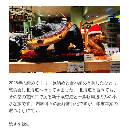
金
沢
〈後
編〉
旅
も
人
生
も
予
定
通
2025年の締めくくり、旅納めと食べ納めと称したひとり
り
慰労会に北海道へ行ってきました。 北海道と言うても、
に
その空の玄関口である新千歳空港と千歳駅周辺のみの小
い
さな旅です。 内容薄々の記録旅行記ですが、年末年始の
か
暇つぶしにで …
ん
の
“2025
続きを読む
じ