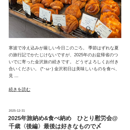
以
上
の
琵
琶
湖
寒波で冷え込みが厳しい今日このごろ。 季節はずれな夏
と
の旅行記でかたじけないですが、2025年のお盆帰省のつ
近
いでに寄った金沢旅の続きです。 どうぞよろしくお付き
江
合いください。 (*･ω･) 金沢初日は美味しいものを食べ、
八
見 …
幡”
の
“帰
続きを読む
省
つ
い
投
2025-12-31
稿
で
2025年旅納め&食べ納め ひとり慰労会@
日:
の
千歳〈後編〉最後は好きなもので〆