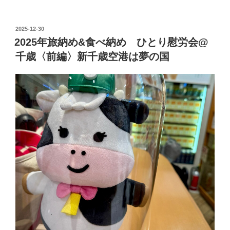
年
ゃ…”
旅
の
納
投
2025-12-30
稿
め
2025年旅納め&食べ納め ひとり慰労会@
日:
&
千歳〈前編〉新千歳空港は夢の国
食
べ
納
め
ひ
と
り
慰
労
会
@
千
歳
〈後