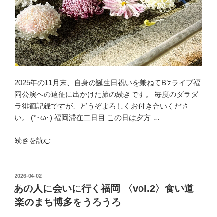
2025年の11月末、自身の誕生日祝いを兼ねてB’zライブ福
岡公演への遠征に出かけた旅の続きです。 毎度のダラダ
ラ徘徊記録ですが、どうぞよろしくお付き合いくださ
い。 (*･ω･) 福岡滞在二日目 この日は夕方 …
“あ
続きを読む
の
人
に
投
2026-04-02
稿
会
あの人に会いに行く福岡 〈vol.2〉食い道
日:
い
楽のまち博多をうろうろ
に