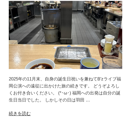
行
く
福
岡
〈vol.3〉
せ
っ
か
く
だ
か
2025年の11月末、自身の誕生日祝いを兼ねてB’zライブ福
ら
岡公演への遠征に出かけた旅の続きです。 どうぞよろし
太
くお付き合いください。 (*･ω･) 福岡への出発は自分の誕
宰
生日当日でした。 しかしその日は羽田 …
府
へ”
“あ
続きを読む
の
の
人