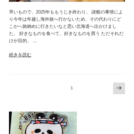
編〉
最
早いもので、2025年ももうじき終わり。 諸般の事情によ
後
り今年は年越し海外旅へ行かないため、その代わりにど
は
こかへ旅納めに行きたいなと思い北海道へ出かけまし
好
た。 好きなものを食べて、好きなものを買う ただそれだ
き
けが目的。 …
な
も
“2025
続きを読む
の
年
で
旅
〆”
納
の
め
投
次
固定ページ
1
&
の
稿
食
ペ
の
べ
ー
ペ
納
ジ
め
ー
ひ
ジ
と