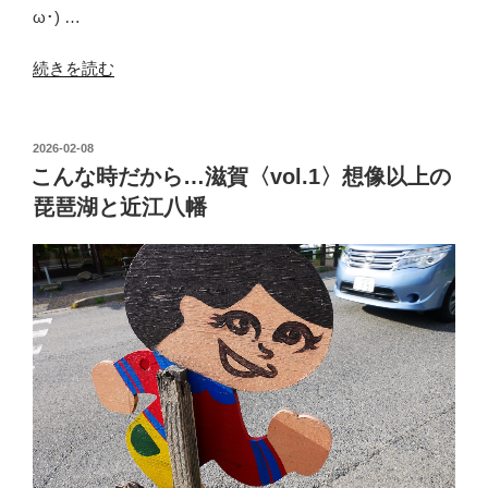
ω･) …
う
ろ
“こ
続きを読む
う
ん
ろ”
な
の
時
投
2026-02-08
稿
だ
こんな時だから…滋賀〈vol.1〉想像以上の
日:
か
琵琶湖と近江八幡
ら…
滋
賀
〈vol.3
完〉
久
し
ぶ
り
の
京