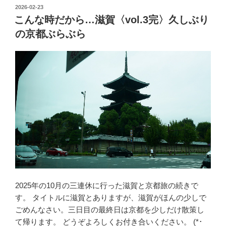
に
投
2026-02-23
稿
会
こんな時だから…滋賀〈vol.3完〉久しぶり
日:
い
の京都ぶらぶら
に
行
く
福
岡
〈vol.2〉
食
い
道
楽
の
ま
2025年の10月の三連休に行った滋賀と京都旅の続きで
ち
す。 タイトルに滋賀とありますが、滋賀がほんの少しで
博
ごめんなさい。三日目の最終日は京都を少しだけ散策し
多
て帰ります。 どうぞよろしくお付き合いください。 (*･
を