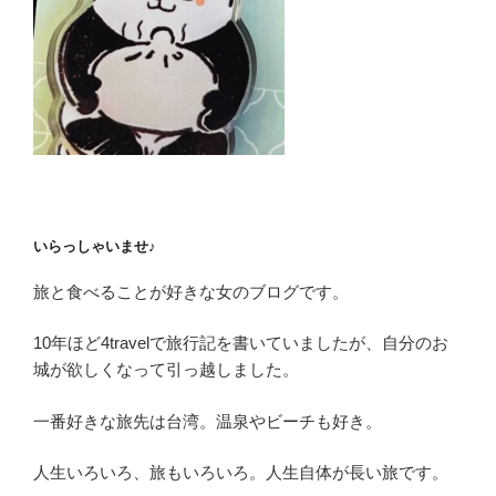
送
り
り
慰
労
会
@
千
歳
〈前
編〉
いらっしゃいませ♪
新
千
旅と食べることが好きな女のブログです。
歳
空
10年ほど4travelで旅行記を書いていましたが、自分のお
港
城が欲しくなって引っ越しました。
は
一番好きな旅先は台湾。温泉やビーチも好き。
夢
の
人生いろいろ、旅もいろいろ。人生自体が長い旅です。
国”