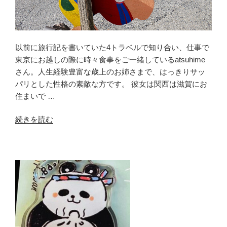
以前に旅行記を書いていた4トラベルで知り合い、仕事で
東京にお越しの際に時々食事をご一緒しているatsuhime
さん。人生経験豊富な歳上のお姉さまで、はっきりサッ
パリとした性格の素敵な方です。 彼女は関西は滋賀にお
住まいで …
“こ
続きを読む
ん
な
時
だ
か
ら…
滋
賀