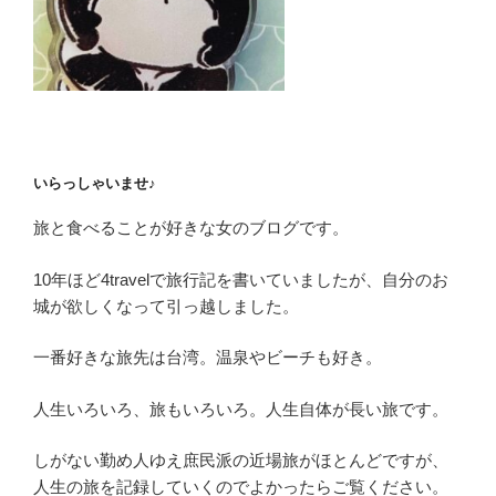
〈vol.1〉
想
像
以
上
の
琵
いらっしゃいませ♪
琶
湖
旅と食べることが好きな女のブログです。
と
近
10年ほど4travelで旅行記を書いていましたが、自分のお
江
城が欲しくなって引っ越しました。
八
幡”
一番好きな旅先は台湾。温泉やビーチも好き。
の
人生いろいろ、旅もいろいろ。人生自体が長い旅です。
しがない勤め人ゆえ庶民派の近場旅がほとんどですが、
人生の旅を記録していくのでよかったらご覧ください。