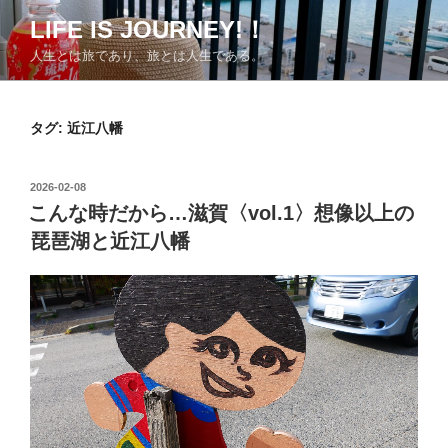
コ
LIFE IS JOURNEY!！
ン
人生とは旅であり、旅とは人生である。
テ
ン
ツ
タグ:
近江八幡
へ
ス
キ
投
2026-02-08
ッ
稿
こんな時だから…滋賀〈vol.1〉想像以上の
日:
プ
琵琶湖と近江八幡