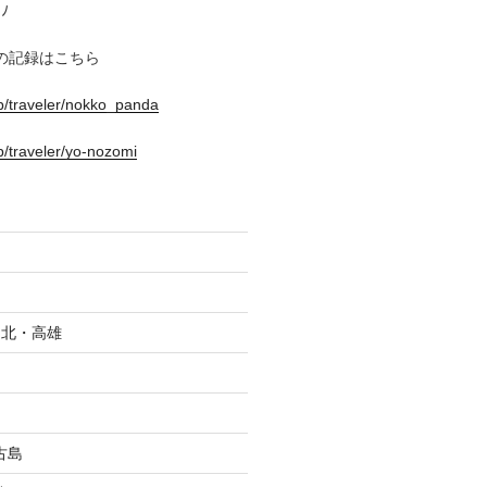
ﾉ
の記録はこちら
.jp/traveler/nokko_panda
jp/traveler/yo-nozomi
_台北・高雄
古島