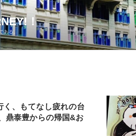
URNEY!！
である。
行く、もてなし疲れの台
花市、鼎泰豊からの帰国&お