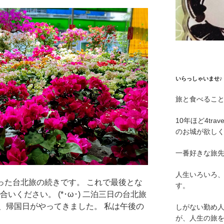
いらっしゃいませ♪
旅と食べるこ
10年ほど4tr
のお城が欲し
一番好きな旅
人生いろいろ
行った台北旅の続きです。 これで最後とな
す。
いください。 (*･ω･) 二泊三日の台北旅
、帰国日がやってきました。 私は午後の
しがない勤め
が、人生の旅