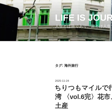
コ
ン
テ
LIFE IS JO
ン
人生とは旅であり、旅とは人生
ツ
へ
ス
キ
ッ
プ
タグ:
海外旅行
投
2025-11-24
稿
ちりつもマイルで
日:
湾 〈vol.6完〉
土産