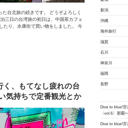
新潟
行った台北旅の続きです。 どうぞよろしく
) 二泊三日の台湾旅の初日は、中国茶カフェ
沖縄
したり、永康街で買い物をしました。 今
海外旅行
滋賀
石川
神奈川
福岡
行く、もてなし疲れの台
長野
々しい気持ちで定番観光とか
Dive to b
〈vol.6〉那
Dive to b