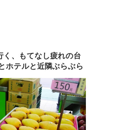
行く、もてなし疲れの台
籠包とホテルと近隣ぶらぶら