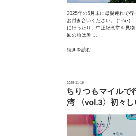
足
の
2025年の5月末に母親連れで
迪
お付き合いください。 (*･ω･
化
に行ったり、中正紀念堂を見物
街
回の旅は暑 …
と
不
“ち
続きを読む
可
り
能
つ
的
も
任
マ
務”
投
2025-11-19
イ
稿
ちりつもマイルで
の
日:
ル
湾 〈vol.3〉初
で
行
く、
も
て