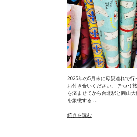
湾
〈vol.6
完〉
花
市、
鼎
泰
豊
か
ら
2025年の5月末に母親連れで
の
お付き合いください。 (*･ω･
帰
を済ませてから台北駅と圓山大
国
を象徴する …
&
お
“ち
続きを読む
土
り
産”
つ
の
も