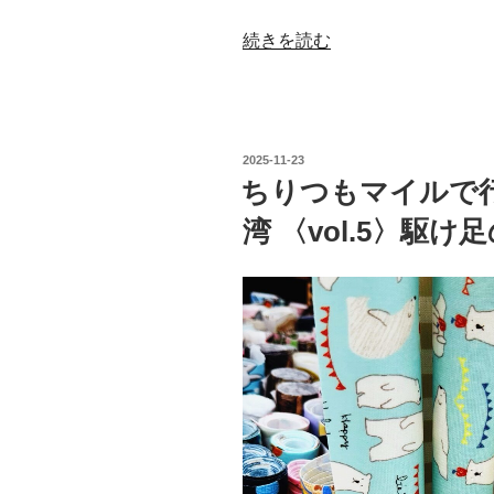
“ち
続きを読む
り
つ
も
マ
投
2025-11-23
イ
稿
ちりつもマイルで
日:
ル
湾 〈vol.5〉駆
で
行
く、
も
て
な
し
疲
れ
の
台