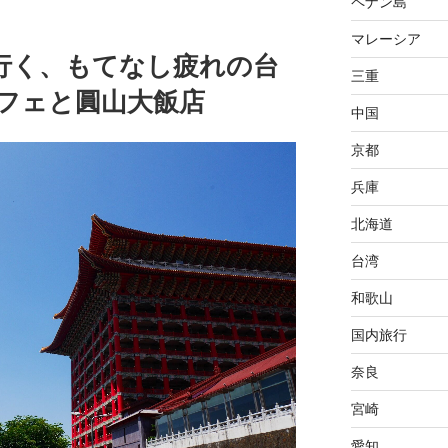
ペナン島
マレーシア
行く、もてなし疲れの台
三重
食カフェと圓山大飯店
中国
京都
兵庫
北海道
台湾
和歌山
国内旅行
奈良
宮崎
愛知