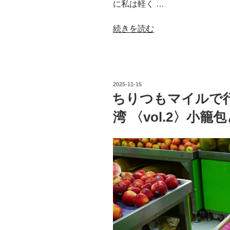
に私は軽く …
の
“ち
続きを読む
り
つ
も
マ
投
2025-11-15
イ
稿
ちりつもマイルで
日:
ル
湾 〈vol.2〉小
で
行
く、
も
て
な
し
疲
れ
の