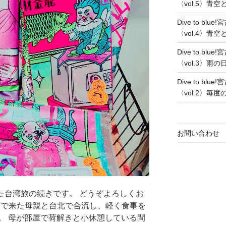
〈vol.5〉青
Dive to b
〈vol.4〉青
Dive to b
〈vol.3〉雨
Dive to b
〈vol.2〉
お問い合わせ
った台湾旅の続きです。 どうぞよろしくお
 別便で来た母親と台北で合流し、軽く食事を
。 母が部屋で荷解きと小休憩している間