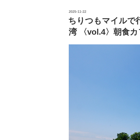
マ
投
2025-11-22
イ
稿
ちりつもマイルで
日:
ル
湾 〈vol.4〉朝
で
行
く、
も
て
な
し
疲
れ
の
台
湾
〈vol.5〉
駆
け