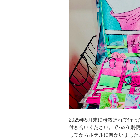
な
し
疲
れ
の
台
湾
〈vol.4〉
朝
食
カ
フ
ェ
と
圓
山
2025年5月末に母親連れで行
大
付き合いください。 (*･ω･)
飯
してからホテルに向かいました
店”