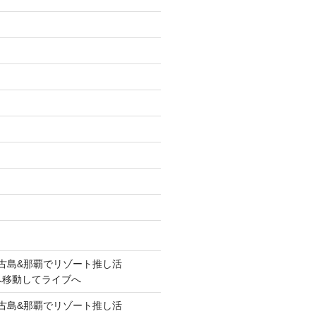
lue!宮古島&那覇でリゾート推し活
覇へ移動してライブへ
lue!宮古島&那覇でリゾート推し活