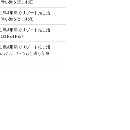
空と青い海を楽しむ②
lue!宮古島&那覇でリゾート推し活
空と青い海を楽しむ①
lue!宮古島&那覇でリゾート推し活
の日はゆるゆると
lue!宮古島&那覇でリゾート推し活
毎度のホテル、いつもと違う部屋