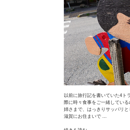
以前に旅行記を書いていた4ト
際に時々食事をご一緒しているat
姉さまで、はっきりサッパリと
滋賀にお住まいで …
“こ