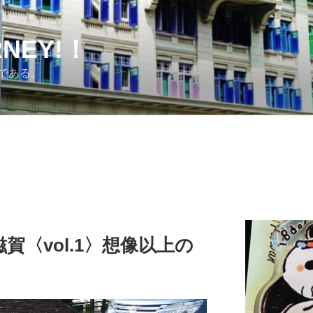
URNEY!！
である。
賀〈vol.1〉想像以上の