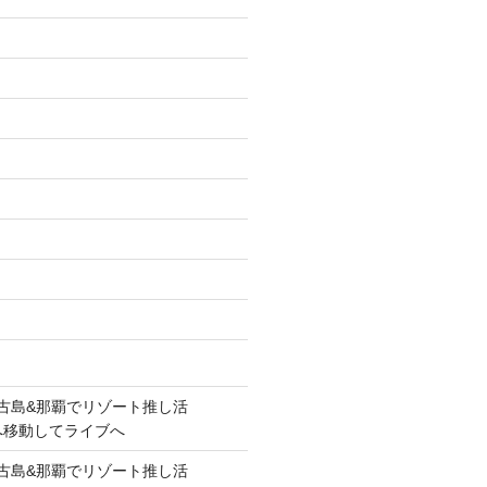
lue!宮古島&那覇でリゾート推し活
覇へ移動してライブへ
lue!宮古島&那覇でリゾート推し活