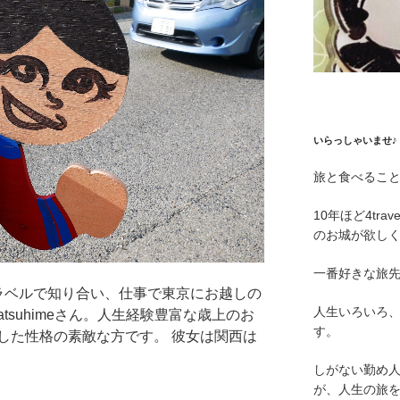
いらっしゃいませ♪
旅と食べるこ
10年ほど4tr
のお城が欲し
一番好きな旅
ラベルで知り合い、仕事で東京にお越しの
人生いろいろ
suhimeさん。人生経験豊富な歳上のお
す。
した性格の素敵な方です。 彼女は関西は
しがない勤め
が、人生の旅