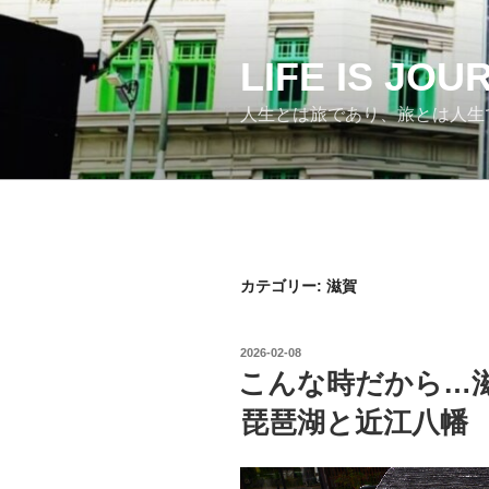
コ
ン
テ
LIFE IS JO
ン
人生とは旅であり、旅とは人生
ツ
へ
ス
キ
ッ
プ
カテゴリー:
滋賀
投
2026-02-08
稿
こんな時だから…滋
日:
琵琶湖と近江八幡