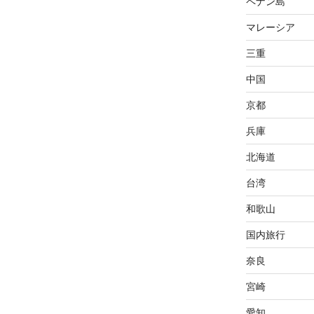
ペナン島
マレーシア
三重
中国
京都
兵庫
北海道
台湾
和歌山
国内旅行
奈良
宮崎
愛知