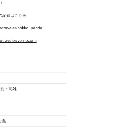
ﾉ
の記録はこちら
.jp/traveler/nokko_panda
jp/traveler/yo-nozomi
_台北・高雄
古島